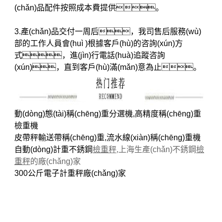
(chǎn)品配件按照成本費提供。
3.產(chǎn)品交付一周后，我司售后服務(wù)
部的工作人員會(huì )根據客戶(hù)的咨詢(xún)方
式，進(jìn)行電話(huà)追蹤咨詢
(xún)，直到客戶(hù)滿(mǎn)意為止。
動(dòng)態(tài)稱(chēng)重分選機,高精度稱(chēng)重
檢重機
皮帶秤輸送帶稱(chēng)重,流水線(xiàn)稱(chēng)重機
自動(dòng)計重不銹鋼
檢重秤
,上海生產(chǎn)不銹鋼
檢
重秤
的廠(chǎng)家
300公斤電子計重秤廠(chǎng)家