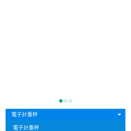
電子計重秤
電子計重秤