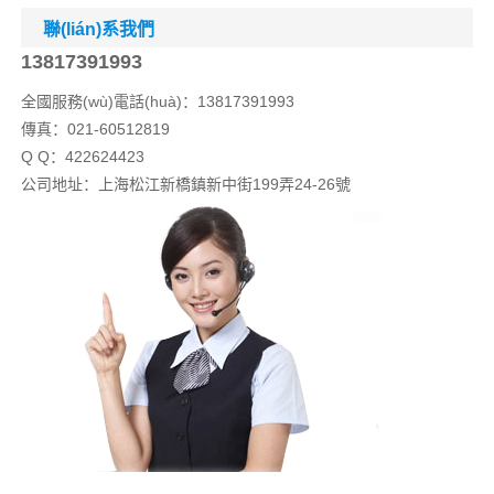
聯(lián)系我們
13817391993
全國服務(wù)電話(huà)：13817391993
傳真：021-60512819
Q Q：422624423
公司地址：上海松江新橋鎮新中街199弄24-26號