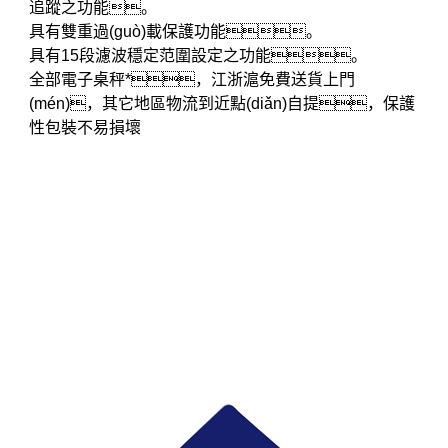
追蹤之功能。
具有雙重過(guò)載保護功能。
具有15段濾波穩定范圍設定之功能。
全部電子桌秤*，江浙滬免費送貨上門
(mén)，其它地區物流到近點(diǎn)自提，保護
性包裝不易損壞