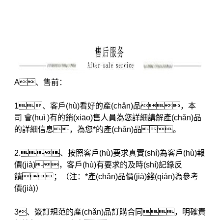
A、售前：
1、客戶(hù)看好的產(chǎn)品，本
司 會(huì )有的銷(xiāo)售人員為您詳細講解產(chǎn)品
的詳細信息，為您*的產(chǎn)品。
2.、按照客戶(hù)要求真實(shí)為客戶(hù)報
價(jià)，客戶(hù)有要求的及時(shí)記錄反
饋；（注：*產(chǎn)品價(jià)錢(qián)為參考
價(jià)）
3、簽訂規范的產(chǎn)品訂購合同，明確責