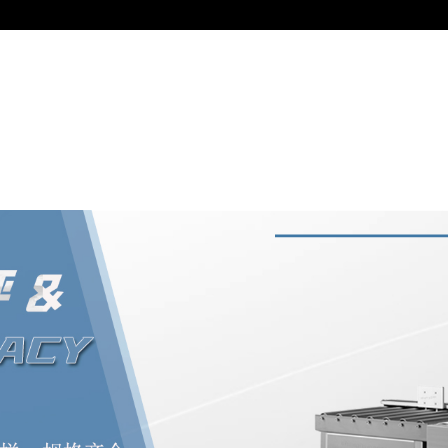
新聞動(dòng)態(tài)
產(chǎn)品中心
視頻中