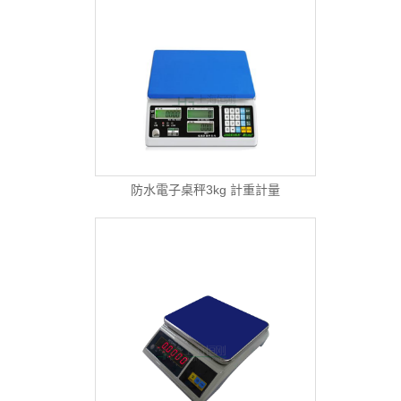
防水電子桌秤3kg 計重計量