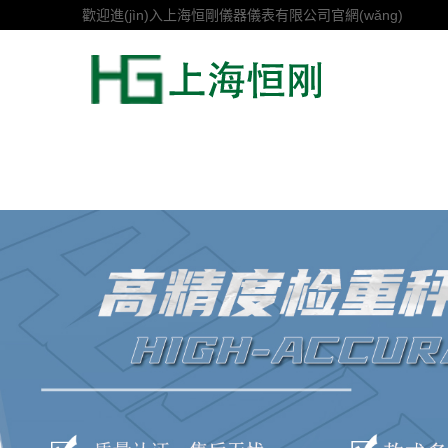
歡迎進(jìn)入上海恒剛儀器儀表有限公司官網(wǎng)
網(wǎng)站首頁(yè)
關(guān)于我們
聯(lián)系我們