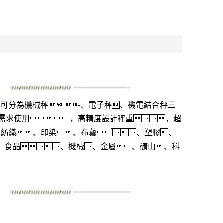
理可分為機械秤、電子秤、機電結合秤三
)依不同需求使用，高精度設計秤重，超
、紡織、印染、布藝、塑膠、
、食品、機械、金屬、礦山、科