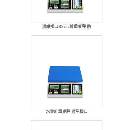
通訊接口RS232計重桌秤 防
水果計重桌秤 通訊接口