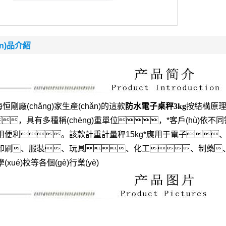
ǎn)品介紹
(chǎng)家生產(chǎn)的這款
防水電子桌秤3kg
按結構原
i)，具有多種稱(chēng)重單位，*客戶(hù
用便利。該款
計重計量秤15kg
*應用于電子
印刷、服裝、玩具、化工、制藥
xué)校等各個(gè)行業(yè)