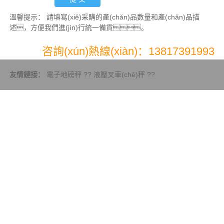
溫馨提示：
請填寫(xiě)采購的產(chǎn)品數量和產(chǎn)品描
述，方便我們進(jìn)行統一備貨。
咨詢(xún)熱線(xiàn)：13817391993
電子地磅秤
??
液壓叉車(chē)秤
??
友情鏈接：
在線(xiàn)客服 ：
????服務(wù)熱線(xiàn)：021-60512819
????電子郵箱: 422624423@qq.com
公司地址：上海松江新橋鎮新中街199弄24-26號
上海恒剛儀器儀表有限公司主營(yíng)：
電子地磅,
電子
吊秤,
電子臺秤,
牲畜秤,
電子計重秤,
稱(chēng)重模塊
等產
(chǎn)品