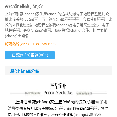
產(chǎn)品簡(jiǎn)介
上海恒剛廠(chǎng)家生產(chǎn)的這款防爆電子地磅秤整體其設
計比較美觀(guān)，而且簡(jiǎn)單，容易使用，比
較的人性化，地磅秤也被稱(chēng)為電子地磅、電子
地秤等，是廠(chǎng)礦、商家等場(chǎng)合使用的主要稱
(chēng)重設備
訂購熱線(xiàn)：13817391993
在線(xiàn)咨詢(xún)
產(chǎn)品介紹
上海恒剛廠(chǎng)家生產(chǎn)的這款
防爆
電子地
磅
秤
整體其設計比較美觀(guān)，而且簡(jiǎn)單，容易
使用，比較的人性化，地磅秤也被稱(chēng)為
電子地