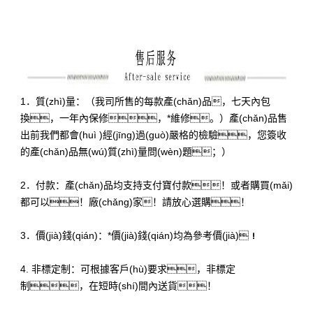
1．質(zhì)量：（我司所售的每款產(chǎn)品，七天內包
換，一年內保修，*維修。）產(chǎn)品售
出前我們都會(huì )經(jīng)過(guò)嚴格的檢驗，您簽收
的產(chǎn)品無(wú)質(zhì)量問(wèn)題；）
2．付款：產(chǎn)品均支持支付寶付款！或者購買(mǎi)
都可以！廠(chǎng)家！請放心選購！
3．價(jià)錢(qián)：*價(jià)錢(qián)均為參考價(jià)！
4. 非標定制：可根據客戶(hù)要求，非標定
制，在短時(shí)間內送貨！