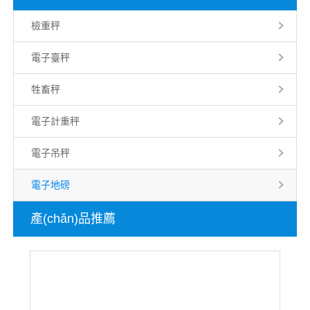
檢重秤
電子臺秤
牲畜秤
電子計重秤
電子吊秤
電子地磅
產(chǎn)品推薦