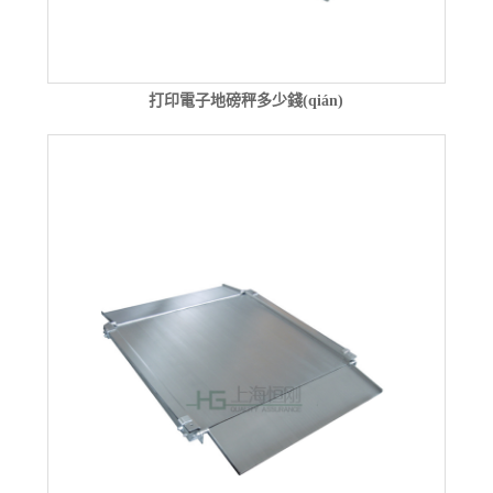
打印電子地磅秤多少錢(qián)