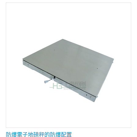
防爆電子地磅秤的防爆配置