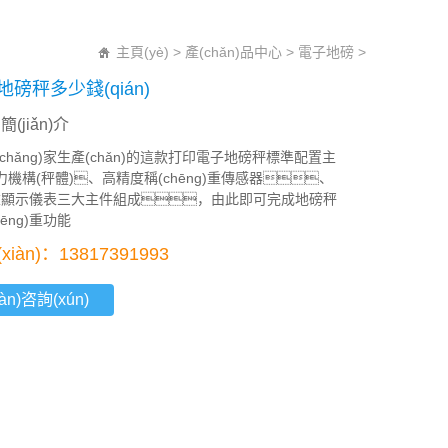
主頁(yè)
>
產(chǎn)品中心
>
電子地磅
>
磅秤多少錢(qián)
簡(jiǎn)介
chǎng)家生產(chǎn)的這款打印電子地磅秤標準配置主
機構(秤體)、高精度稱(chēng)重傳感器、
g)重顯示儀表三大主件組成，由此即可完成地磅秤
ēng)重功能
iàn)：13817391993
àn)咨詢(xún)