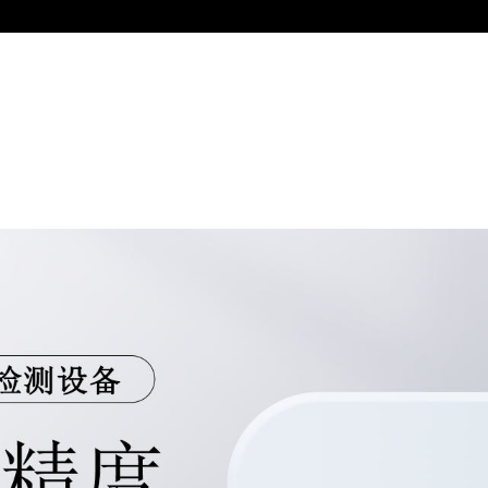
新聞動(dòng)態(tài)
產(chǎn)品中心
視頻中