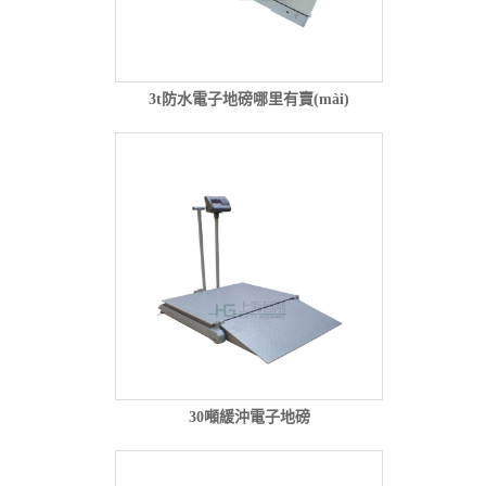
3t防水電子地磅哪里有賣(mài)
30噸緩沖電子地磅