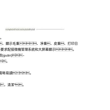
。
蹤、顯示毛重、凈重、皮重、打印日
ù)要求配接微機管理系統和大屏幕顯示。
guān)。
。
用清晰易讀。
，清潔*。