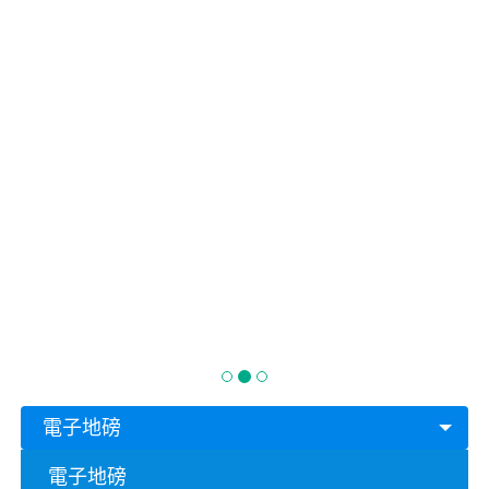
電子地磅
電子地磅