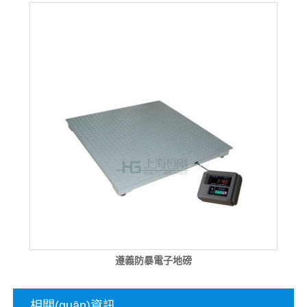
遵義防暴電子地磅
相關(guān)資訊