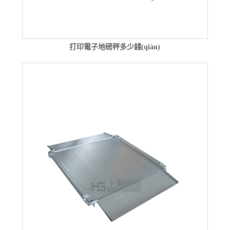
打印電子地磅秤多少錢(qián)