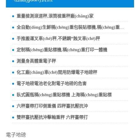
重量檢測滾道秤,滾筒檢重秤廠(chǎng)家
全自動(dòng)生鮮稱(chēng)重包裝貼標機,稱(chēng)重貼標
手推搬運叉車(chē)秤,不銹鋼*蝕叉車(chē)秤
定制稱(chēng)重貼標機,稱(chēng)重打印一體機
測量身高體重電子秤
化工廠(chǎng)車(chē)間用防爆電子地磅秤
電子地磅電池老化對電子地磅的危害
臥式圓瓶稱(chēng)重貼標機 上海稱(chēng)重貼標
六秤臺帶打印側重儀 四秤臺抗壓抗沖
雙秤臺抗壓抗沖擊軸重秤 六秤臺帶打
電子地磅