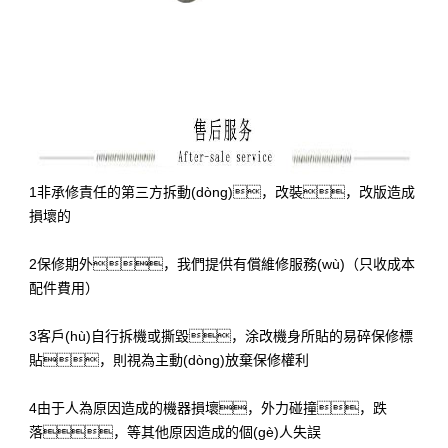
1非承修責任的第三方拆動(dòng)，改裝，改版造成
損壞的
2保修期外，我們提供有償維修服務(wù)（只收成本
配件費用）
3客戶(hù)自行拆機或撕毀，涂改機身所貼的易碎保修標
貼，則視為主動(dòng)放棄保修權利
4由于人為原因造成的機器損壞，外力碰撞，跌
落，等其他原因造成的個(gè)人失誤