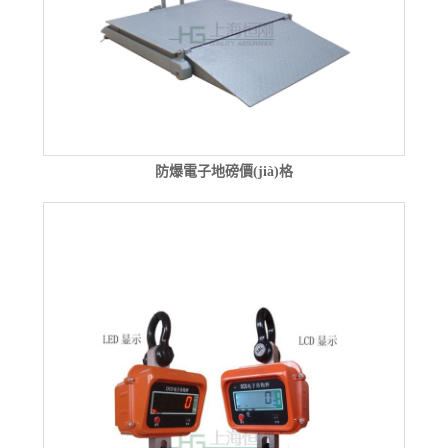
防爆電子地磅價(jià)格