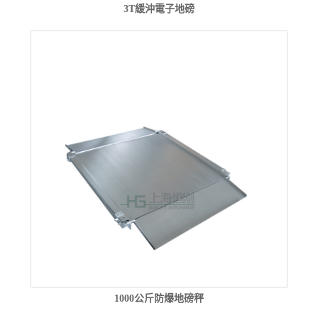
3T緩沖電子地磅
1000公斤防爆地磅秤