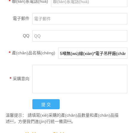
聯(lián)系電話(huà)
*
電子郵件
QQ
產(chǎn)品名稱(chēng)
*
采購意向
*
溫馨提示：
請填寫(xiě)采購的產(chǎn)品數量和產(chǎn)品描
述，方便我們進(jìn)行統一備貨。