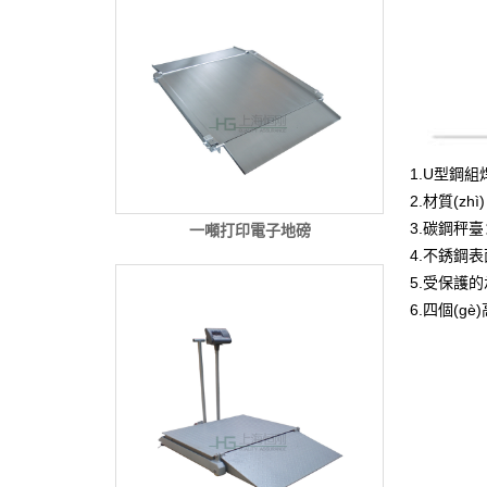
1.U型鋼
2.材質(
3.碳鋼秤
一噸打印電子地磅
4.不銹鋼
5.受保護
6.四個(g