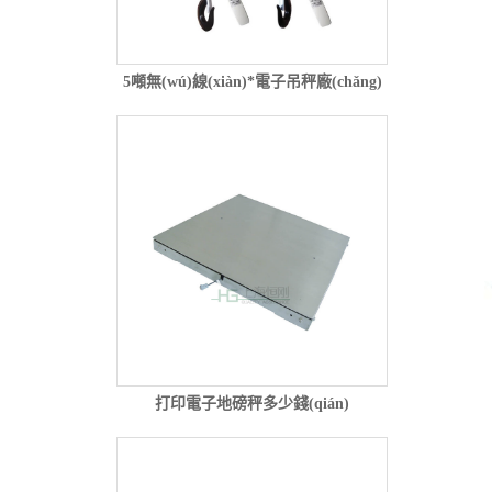
5噸無(wú)線(xiàn)*電子吊秤廠(chǎng)
打印電子地磅秤多少錢(qián)