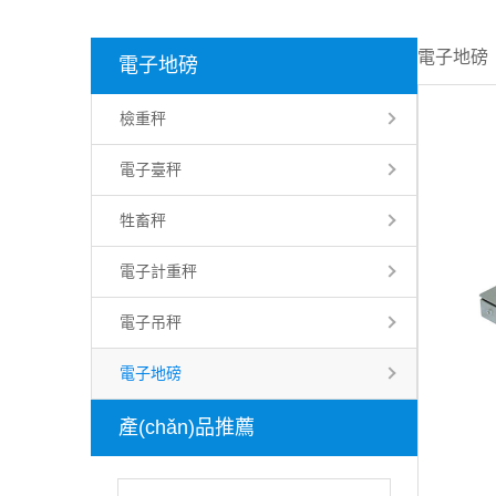
電子地磅
電子地磅
檢重秤
電子臺秤
牲畜秤
電子計重秤
電子吊秤
電子地磅
產(chǎn)品推薦