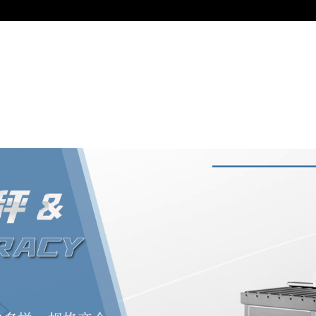
新聞動(dòng)態(tài)
產(chǎn)品中心
視頻中