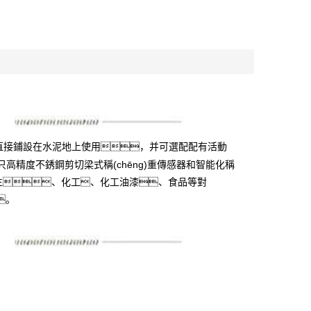
直接鋪設在水泥地上使用，并可選配配有活動
只高精度不銹鋼剪切梁式稱(chēng)重傳感器和智能化稱
、衛生、化工、化工油漆、食品等對
。