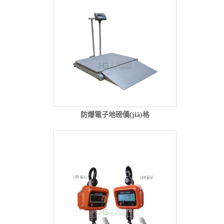
防爆電子地磅價(jià)格