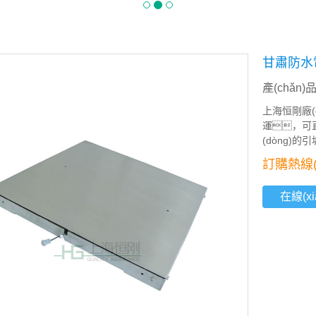
甘肅防水
產(chǎn)品
上海恒剛廠(
運，可
(dòng)
訂購熱線(x
在線(xi